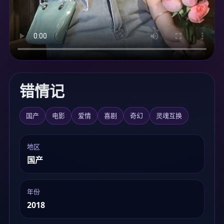
加载中...
错情记
国产
电影
爱情
喜剧
奇幻
灵魂互换
地区
国产
年份
2018