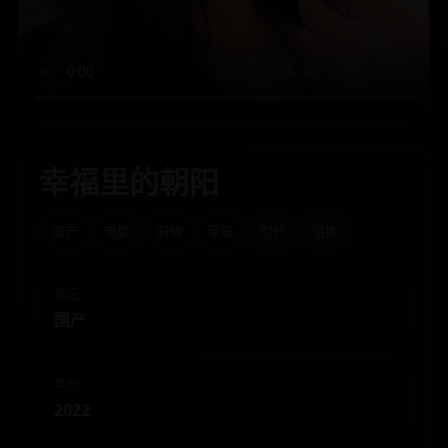
加载中...
幸福里的朝阳
国产
电影
剧情
家庭
时代
温情
地区
国产
年份
2022