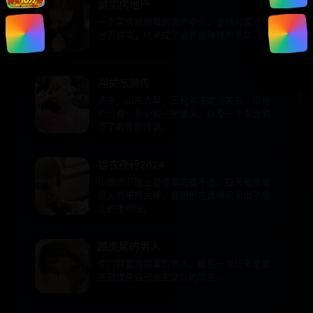
诚实房地产
一个买房就倒霉的房产中介，坚持对客户百
分百诚实，结果成了业界最赚钱的黑店。
闯关东前传
清末，山东大旱，三兄弟决定闯关东，但他
们只有一头驴和一把锄头，以及一个永远到
不了的金矿传说。
锦衣夜行2024
小锦衣卫晚上是查案的夜不收，白天是京城
最火的带货主播，直到他在直播间卖出了皇
上的夜明珠。
踏虎尾的男人
专门替富商顶罪的男人，最后一次任务是要
去顶谋杀自己亲生女儿的罪名。