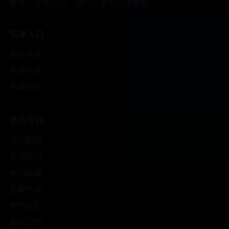
推荐、分类浏览、排行片单与相关推荐。
快速入口
浏览片库
全部分类
热播排行
精选专题
流光剧场
星河精选
晚间故事
金幕热映
都市光影
冒险边界