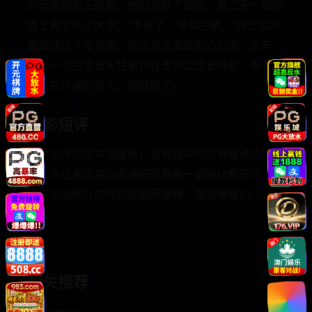
的母亲抱着三胞胎。他们沉默了整夜，第二天一起在
墙上刷了八个大字：“不拆了，等弟回家。”拆迁公司
最终绕过了幸福里，将这里改造成街心公园。三年
后，一个白发老头拄着拐杖走到公园长椅前，看着两
个正在拌嘴的老人，突然哭了。
观影短评
娓娓道来的市井温情戏，没有强冲突只有暗涌的情
感。两位老戏骨的表演细腻到每一道皱纹都是戏，结
尾三胞胎相认的戏份克制而磅礴，催泪弹级别。
相关推荐