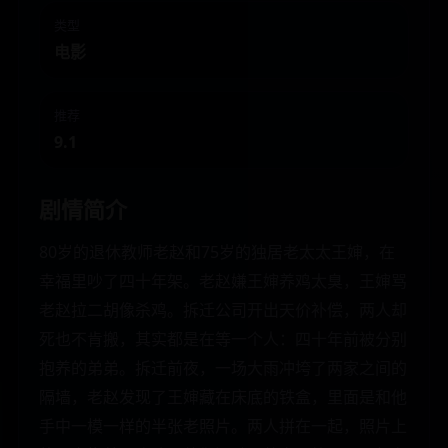
类型
电影
推荐
9.1
剧情简介
80岁的退休教师老赵和75岁的独居老太太王婶，在
幸福里吵了四十年架。老赵嫌王婶养鸡太臭，王婶骂
老赵拉二胡像杀鸡。拆迁公司开出天价补偿，两人却
死也不肯搬，其实都是在等一个人：四十年前被分别
抱养的弟弟。拆迁前夜，一场大雨冲垮了两家之间的
隔墙，老赵发现了王婶藏在床底的铁盒，里面是和他
手中一模一样的半张老照片。两人拼在一起，照片上