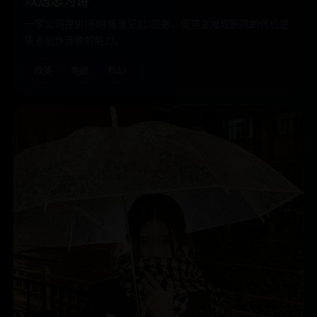
以遗忘为诗
一家公司提供“删除痛苦记忆”服务，但男主发现删除的代价是
失去创作诗歌的能力。
欧美
电影
科幻