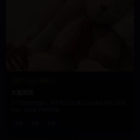
欧美
2025
推荐 8.1
大猫竞技
为了拯救濒危猎豹，科学家让它们戴上VR设备在草原上虚拟
狩猎，却引发了物种觉醒。
欧美
电影
纪录