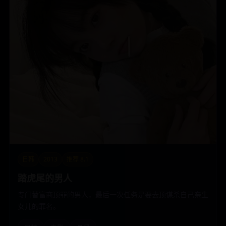
日韩
2013
推荐 8.1
踏虎尾的男人
专门替富商顶罪的男人，最后一次任务是要去顶谋杀自己亲生
女儿的罪名。