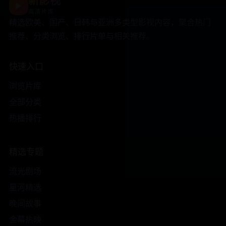
新影视
▶
高清片库
精选欧美、国产、日韩与亚洲多类型影视内容，聚合热门
推荐、分类浏览、排行片单与相关推荐。
快速入口
浏览片库
全部分类
热播排行
精选专题
流光剧场
星河精选
晚间故事
金幕热映