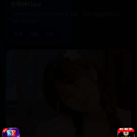
生物钟Clock
当她体内拒绝衰老的“生物钟”被发现，社会开始强制所有人
“按时”结婚生子。
欧美
电影
科幻