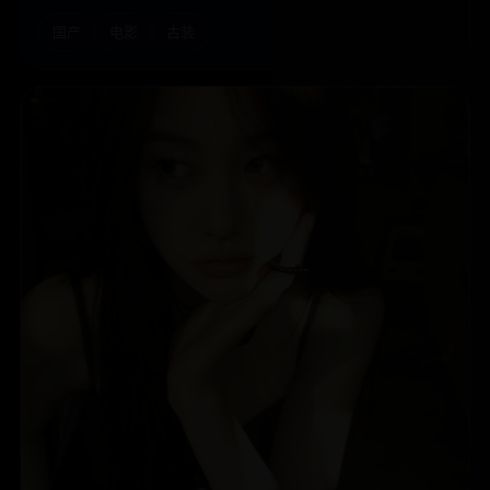
国产
电影
古装