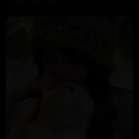
日韩
电影
悬疑