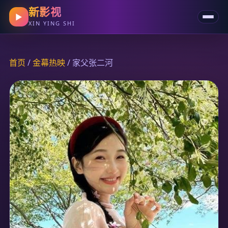
新影视
▶
XIN YING SHI
首页
/
金幕热映
/ 家父张二河