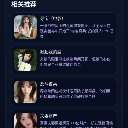
相关推荐
寻宝（电影）
一张爷爷留下的泛黄游戏地图，让全家人在
现实世界中开始了“夺宝奇兵”式的真人RPG闯
关。
掀起我的爱
女孩的眼泪能让植物瞬间开花，但她的心仪
对象是个花粉过敏的直男。
反斗耆兵
养老院四位老伙计发现院长是毒枭，他们用
轮椅和助听器组建了最硬核复仇队。
夫妻财产
富豪夫妻离婚清算300亿财产，却发现最值钱