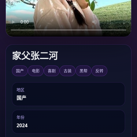
加载中...
家父张二河
国产
电影
喜剧
古装
黑帮
反转
地区
国产
年份
2024