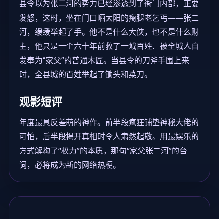
县令以为张二河的势力已经渗透到了衙门内部，正要
发怒，这时，坐在门口晒太阳的瘸腿老乞丐——张二
河，缓缓举起了手。他不是什么大侠，也不是什么财
主，他只是一个六十年前救了一城百姓、被全城人自
发奉为“家父”的普通木匠。当县令的刀斧手围上来
时，全县城的百姓举起了锄头和菜刀。
观影短评
年度最具反差萌的神作。前半段疯狂铺垫神秘大佬的
可怕，后半段揭开真相时令人肃然起敬。用最娱乐的
方式解构了“权力”的本质，那句“家父张二河”的台
词，必将成为新的网络热梗。