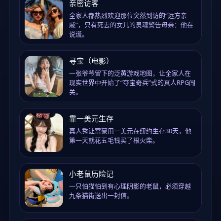
亲密访客
全家人都热烈欢迎那位突然到访的“远方亲
戚”，只有死去的女儿的灵魂警告母亲：他在
说谎。
寻宝（电影）
一张爷爷留下的泛黄游戏地图，让全家人在
现实世界中开始了“夺宝奇兵”式的真人RPG闯
关。
靠一美元生存
真人秀让富豪用一美元在纽约生存30天，他
第一天就花五毛钱买了根火柴。
小老鼠历险记
一只怕猫怕到有心理阴影的老鼠，必须穿越
九条猫街送出一封信。