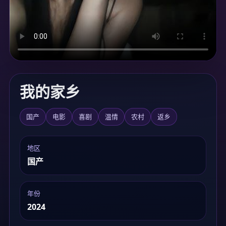
加载中...
我的家乡
国产
电影
喜剧
温情
农村
返乡
地区
国产
年份
2024