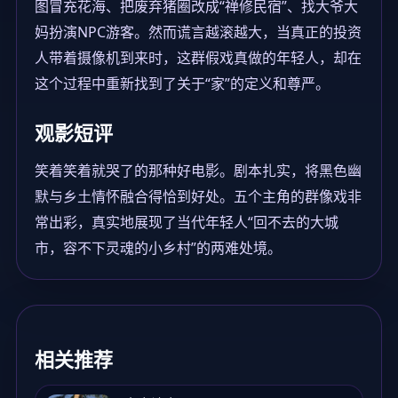
图冒充花海、把废弃猪圈改成“禅修民宿”、找大爷大
妈扮演NPC游客。然而谎言越滚越大，当真正的投资
人带着摄像机到来时，这群假戏真做的年轻人，却在
这个过程中重新找到了关于“家”的定义和尊严。
观影短评
笑着笑着就哭了的那种好电影。剧本扎实，将黑色幽
默与乡土情怀融合得恰到好处。五个主角的群像戏非
常出彩，真实地展现了当代年轻人“回不去的大城
市，容不下灵魂的小乡村”的两难处境。
相关推荐