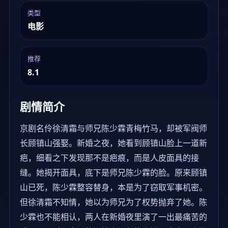
类型
电影
推荐
8.1
剧情简介
京剧名伶徐清霜与师兄陈少霖青梅竹马，却被军阀师
长顾镇山强娶。新婚之夜，她看到顾镇山脸上一道新
疤，细看之下发现那不是疤痕，而是人皮面具的接
缝。她揭开面具，底下是师兄陈少霖的脸。原来顾镇
山已死，陈少霖整容替身，本是为了窃取军事机密。
但徐清霜不知情，她以为师兄为了权势抛弃了她。陈
少霖也不能相认，两人在新婚夜里演了一出最痛苦的