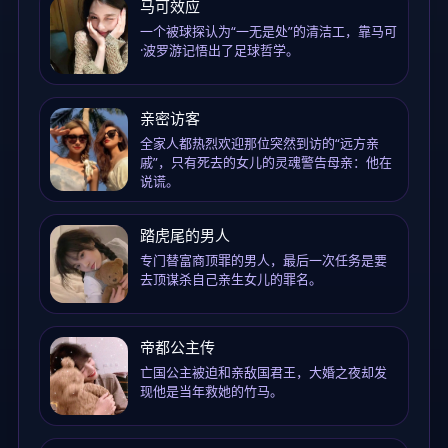
马可效应
一个被球探认为“一无是处”的清洁工，靠马可
·波罗游记悟出了足球哲学。
亲密访客
全家人都热烈欢迎那位突然到访的“远方亲
戚”，只有死去的女儿的灵魂警告母亲：他在
说谎。
踏虎尾的男人
专门替富商顶罪的男人，最后一次任务是要
去顶谋杀自己亲生女儿的罪名。
帝都公主传
亡国公主被迫和亲敌国君王，大婚之夜却发
现他是当年救她的竹马。