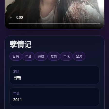
加载中...
孽情记
日韩
电影
悬疑
爱情
年代
禁忌
地区
日韩
年份
2011