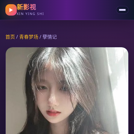
新影视
▶
XIN YING SHI
首页
/
青春梦场
/ 孽情记