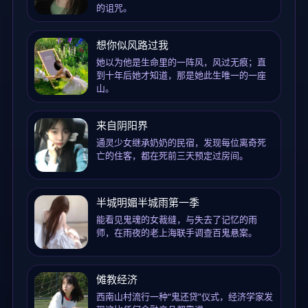
的诅咒。
想你似风路过我
她以为他是生命里的一阵风，风过无痕；直
到十年后她才知道，那是她此生唯一的一座
山。
来自阴阳界
通灵少女继承奶奶的民宿，发现每位离奇死
亡的住客，都在死前三天预定过房间。
半城明媚半城雨第一季
能看见鬼魂的女裁缝，与失去了记忆的雨
师，在雨夜的老上海联手调查百鬼悬案。
傩教经济
西南山村流行一种“鬼还贷”仪式，经济学家发