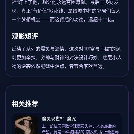
神”盯上了他，想让他永远穷困潦倒。最后王多财发
现，真正“有价值”地花钱，是给城中村的邻居们每人
一个梦想机会——而这背后的功德，远超十个亿。
观影短评
延续了系列的爆笑与温情，这次对“财富与幸福”的讽
刺更加辛辣。穷神与财神的对决设计巧妙，底层小人
物的逆袭依然能戳中泪点，春节合家欢首选。
相关推荐
魔灵现世5：魔咒
上一部结局导致全球魔灵失控，人类最后的
希望，竟是一群被囚禁的“前反派”身上最恶毒