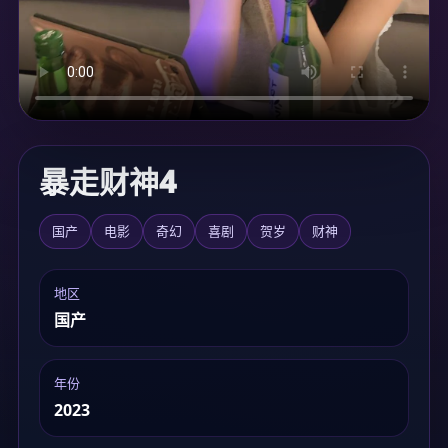
加载中...
暴走财神4
国产
电影
奇幻
喜剧
贺岁
财神
地区
国产
年份
2023