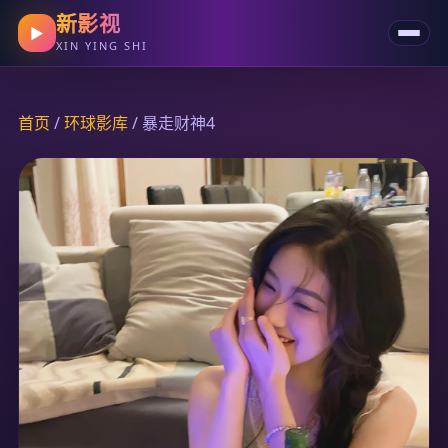
新影视
▶
XIN YING SHI
首页
/
环球影库
/ 暴走财神4