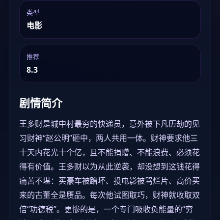
类型
电影
推荐
8.3
剧情简介
王多财是城中村最穷的快递员，意外被下凡历劫的见
习财神“赵公明”砸中，两人共用一体。财神要求他三
十天内花光十个亿，且不能捐赠、不能浪费、必须花
得有价值。王多财以为从此逆袭，却没想到这钱花得
痛苦不堪：买豪车被蹭坏、投电影被骂烂片、高价买
来的古董全是赝品。每次他试图取巧，财神就收取双
倍“功德税”。更惨的是，一个专门吸收负能量的“穷