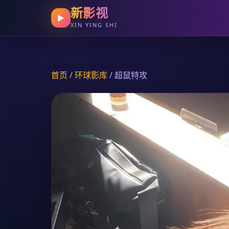
新影视
▶
XIN YING SHI
首页
/
环球影库
/ 超鼠特攻