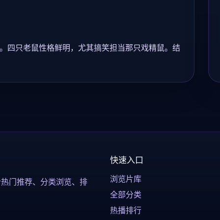
。四只老鼠性格鲜明，尤其搞笑担当那只戏精鼠。结
快速入口
浏览片库
合热门推荐、分类浏览、排
全部分类
热播排行