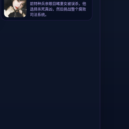
前特种兵亲眼目睹妻女被误杀，他
选择杀死真凶，然后挑战整个腐败
司法系统。