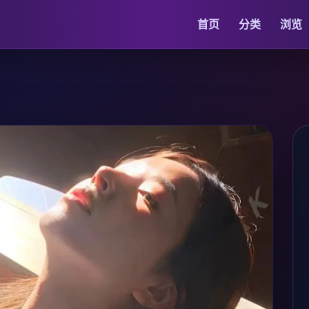
首页
分类
浏览