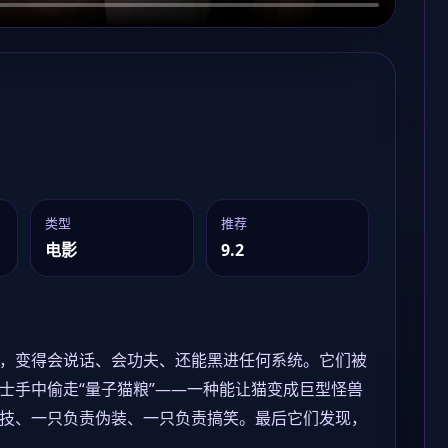
类型
推荐
电影
9.2
，变得会说话、会功夫、还能黑进任何系统。它们被
士手中偷走“量子猫粮”——一种能让猫变成巨型怪兽
技、一只负责伪装、一只负责搞笑。最后它们发现，