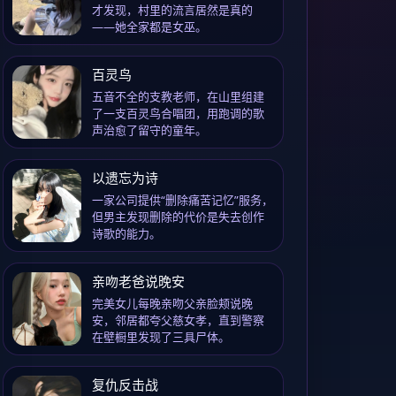
才发现，村里的流言居然是真的
——她全家都是女巫。
百灵鸟
五音不全的支教老师，在山里组建
了一支百灵鸟合唱团，用跑调的歌
声治愈了留守的童年。
以遗忘为诗
一家公司提供“删除痛苦记忆”服务，
但男主发现删除的代价是失去创作
诗歌的能力。
亲吻老爸说晚安
完美女儿每晚亲吻父亲脸颊说晚
安，邻居都夸父慈女孝，直到警察
在壁橱里发现了三具尸体。
复仇反击战