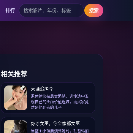
排行
搜索
相关推荐
天涯追缉令
退休捕快被悬赏追杀，逃命途中发
现自己的头颅价值连城，而买家竟
然是他死去的儿子。
你才女巫，你全家都女巫
当整个小镇要烧死她时，社畜玛丽