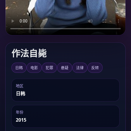
加载中...
作法自毙
日韩
电影
犯罪
悬疑
法律
反转
地区
日韩
年份
2015