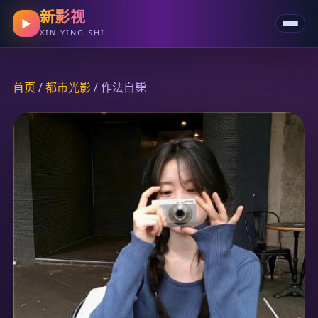
新影视
▶
XIN YING SHI
首页
/
都市光影
/ 作法自毙