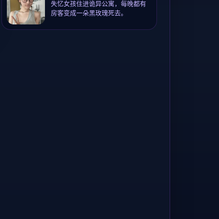
失忆女孩住进诡异公寓，每晚都有
房客变成一朵黑玫瑰死去。