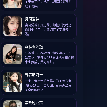
了重获工作，把自己编造的谣言变
成了现实。
见习爱神
实习爱神下凡历劫，却把丘比特之
箭射中了自己，还绑定了学渣校
霸。
森林鲁滨逊
10岁城市小胖墩因飞机失事掉进原
始森林，靠外卖APP离线地图和直播
求生熬成了荒野网红。
青春期混合曲
一个五音不全的学霸，为了德育分
强行加入高中合唱团，却意外治好
了全团的跑调。
黑玫瑰公寓