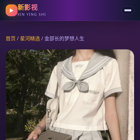
新影视
▶
XIN YING SHI
首页
/
星河精选
/ 金部长的梦想人生