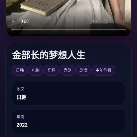
加载中...
金部长的梦想人生
日韩
电影
职场
喜剧
剧情
中年危机
地区
日韩
年份
2022