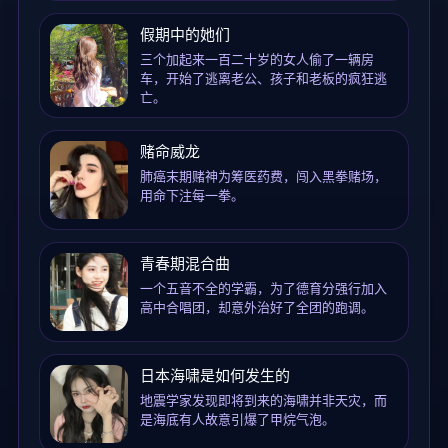
假期中的她们
三个加起来一百二十岁的女人偷了一辆房
车，开始了逃离老公、孩子和老板的疯狂逃
亡。
赌命威龙
肺癌末期赌神为筹医药费，闯入黑拳赌场，
用命下注每一拳。
青春期混合曲
一个五音不全的学霸，为了德育分强行加入
高中合唱团，却意外治好了全团的跑调。
日本海啸是如何发生的
地震学家发现即将到来的海啸并非天灾，而
是海底有人故意引爆了甲烷气泡。